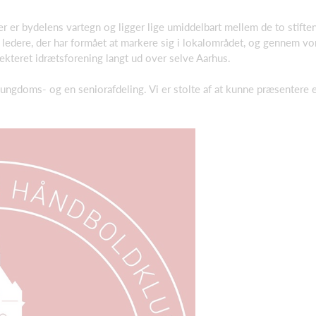
er er bydelens vartegn og ligger lige umiddelbart mellem de to stifte
edere, der har formået at markere sig i lokalområdet, og gennem vor
pekteret idrætsforening langt ud over selve Aarhus.
 ungdoms- og en seniorafdeling. Vi er stolte af at kunne præsentere e