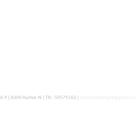
lé 9 | 8200 Aarhus N |
Tlf.:
50571562 |
christiansbjerghk@gmail.c