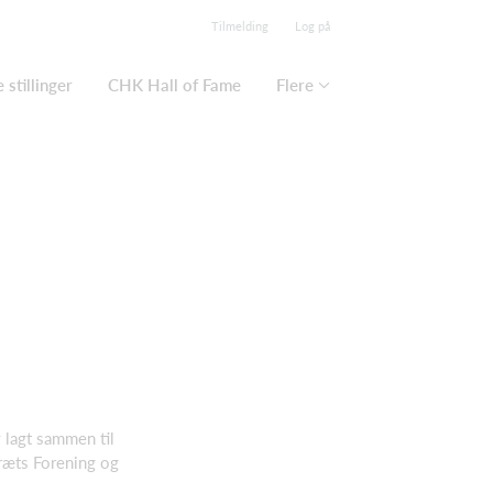
Tilmelding
Log på
 stillinger
CHK Hall of Fame
Flere
 lagt sammen til
dræts Forening og