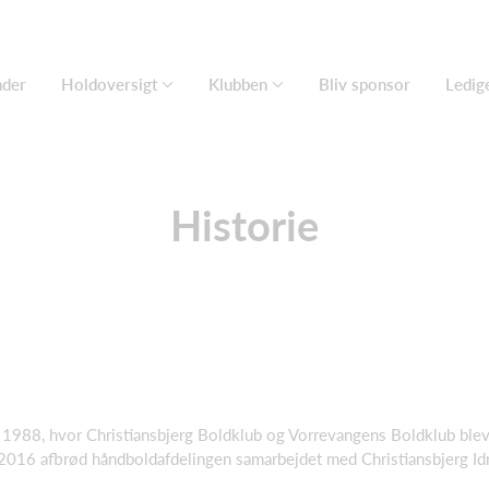
nder
Holdoversigt
Klubben
Bliv sponsor
Ledige
Historie
i 1988, hvor Christiansbjerg Boldklub og Vorrevangens Boldklub blev
 I 2016 afbrød håndboldafdelingen samarbejdet med Christiansbjerg I